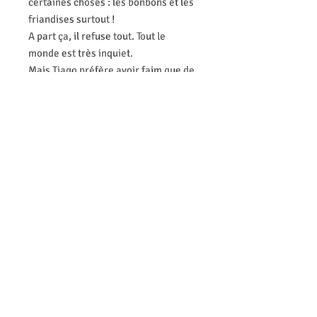
certaines choses : les bonbons et les
friandises surtout !
A part ça, il refuse tout. Tout le
monde est très inquiet.
Mais Tiago préfère avoir faim que de
manger ce il n'aime pas.
Papa et Maman essaient de trouver
une solution pour aider Tiago à
essayer de nouvelles choses et à
varier son alimentation.
Mais Tiago n'aime pas cette idée.
Que faire pour aider Tiago à
découvrir de nouvelles saveurs ?
Guide pour les parents
Recevez également un guide
alimentaire pour accompagner votre
enfant.