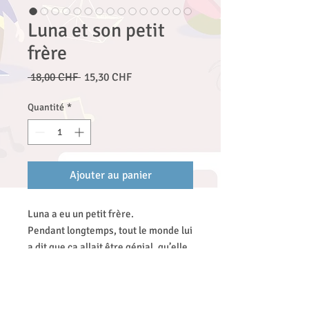
Luna et son petit
frère
Prix
Prix
 18,00 CHF 
15,30 CHF
original
promotionnel
Quantité
*
Ajouter au panier
Luna a eu un petit frère.
Pendant longtemps, tout le monde lui
a dit que ça allait être génial, qu’elle
adorerait ça.
Mais Luna s’est rendu compte que ce
n’était pas tout à fait comme ça...