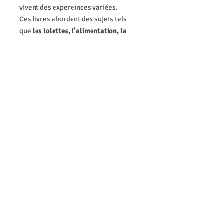
vivent des expereinces variées.
Ces livres abordent des sujets tels
que
les lolettes, l'alimentation, la
séparation des parents, la garde
partagée, les peurs et cauchemars, le
sommeil, l'acquisition du contrôle
sphinctérien, les relations, les
écrans, la violence
et surtout, le rôle
des familles.
Sans jugement, sans leçon de moral,
avec beaucoup de sensibilité et
humour.
Nouveautés: Luna et son petit frère &
Lucas va à la crèche
Mentions légales