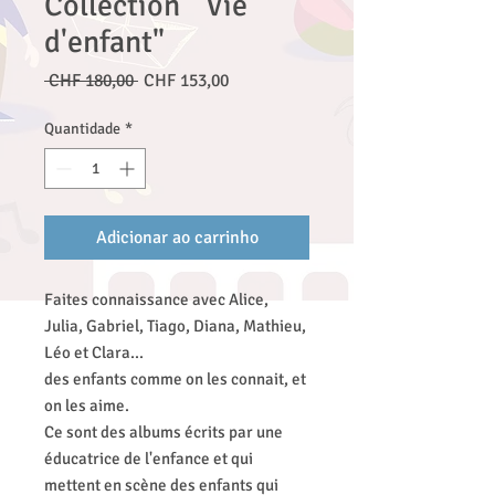
Collection " Vie
d'enfant"
Preço
Preço
 CHF 180,00 
CHF 153,00
normal
promocional
Quantidade
*
Adicionar ao carrinho
Faites connaissance avec Alice,
Julia, Gabriel, Tiago, Diana, Mathieu,
Léo et Clara...
des enfants comme on les connait, et
on les aime.
Ce sont des albums écrits par une
éducatrice de l'enfance et qui
mettent en scène des enfants qui