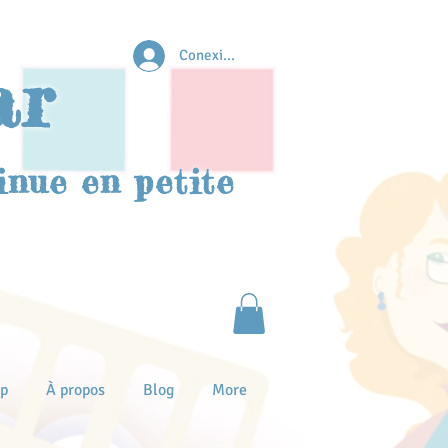
Conexion
ar
inue en petite
p
À propos
Blog
More