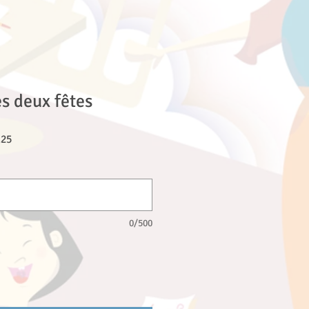
es deux fêtes
Sale
.25
Price
0/500