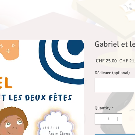
Gabriel et l
Regular
 CHF 25.00 
CHF 21
Price
Dédicace (optional)
Quantity
*