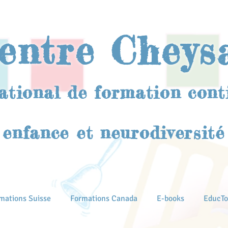
entre Cheys
ational de formation cont
enfance et neurodiversité
mations Suisse
Formations Canada
E-books
EducTo