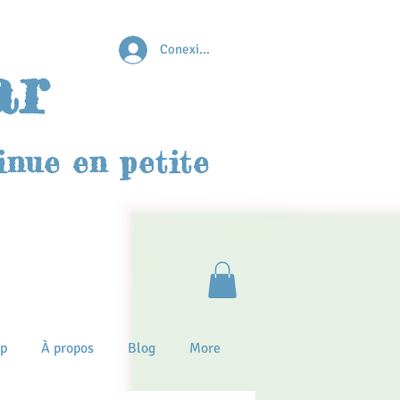
Conexion
ar
inue en petite
p
À propos
Blog
More