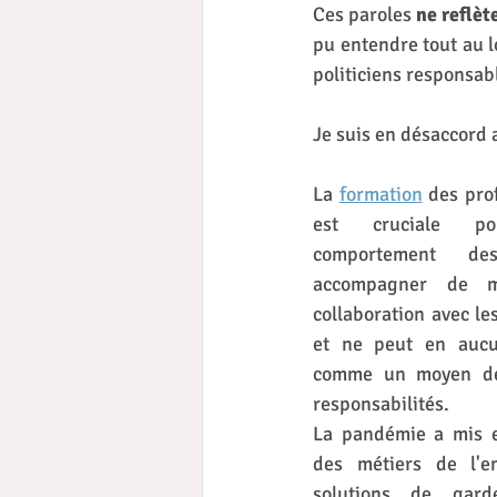
Ces paroles 
ne reflèt
pu entendre tout au l
politiciens responsabl
Je suis en désaccord 
La 
formation
 des pro
est cruciale po
comportement de
accompagner de ma
collaboration avec les
et ne peut en aucu
comme un moyen de 
responsabilités.
La pandémie a mis e
des métiers de l'e
solutions de gard