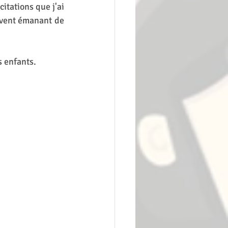
tations que j'ai 
uvent émanant de 
 enfants. 