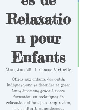
Relaxatio
n pour
Enfants
Mon, Jan 20
  |  
Classe Virtuelle
Offrez aux enfants des outils
ludiques pour se détendre et gérer
leurs émotions grâce à notre
formation en techniques de
relaxation, alliant jeux, respiration,
et visualisations apaisantes.