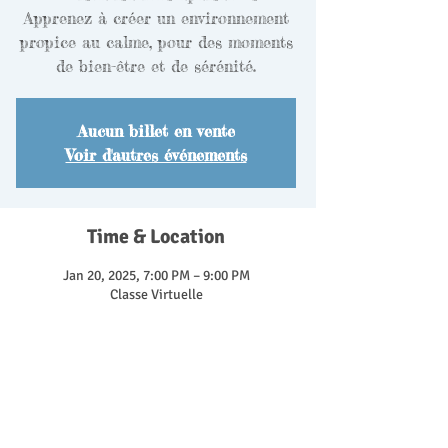
Apprenez à créer un environnement
propice au calme, pour des moments
de bien-être et de sérénité.
Aucun billet en vente
Voir d'autres événements
Time & Location
Jan 20, 2025, 7:00 PM – 9:00 PM
Classe Virtuelle
About the event
Même s'il déborde d'énergie, un enfant a
besoin de moments pour se ressourcer.
Souvent, il nécessite de l'aide pour y parvenir,