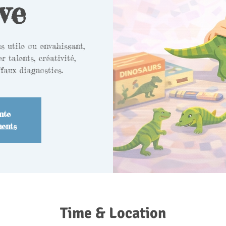
ve
 utile ou envahissant,
er talents, créativité,
faux diagnostics.
nte
ments
Time & Location