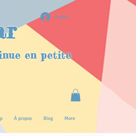
Conexion
ar
inue en petite
p
À propos
Blog
More