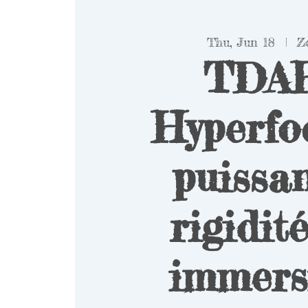
Thu, Jun 18
  |  
Z
TDAH
Hyperfoc
puissan
rigidité
immers