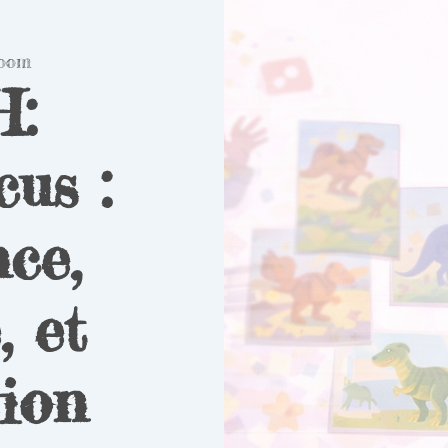
oom
:
us :
ce,
, et
ion