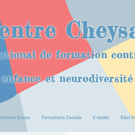
entre Cheys
ational de formation cont
enfance et neurodiversité
mations Suisse
Formations Canada
E-books
EducTo