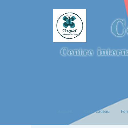
C
Centre intern
Accueil
Carte cadeau
For