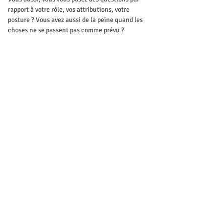
rapport à votre rôle, vos attributions, votre 
posture ? Vous avez aussi de la peine quand les 
choses ne se passent pas comme prévu ?
Vous avez du mal à vous adapter aux différents 
profils des personnes en formation ?
Alors cette formation est faite pour vous !
Mostrar mais
Ingressos
Vendas encerradas
Tipo de ingresso
Inscription
Preço
CHF 60,00