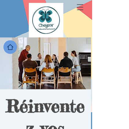
Réinvente
z vos