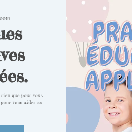
oom
ues
ves
ées.
 rien que pour vous.
 pour vous aider au