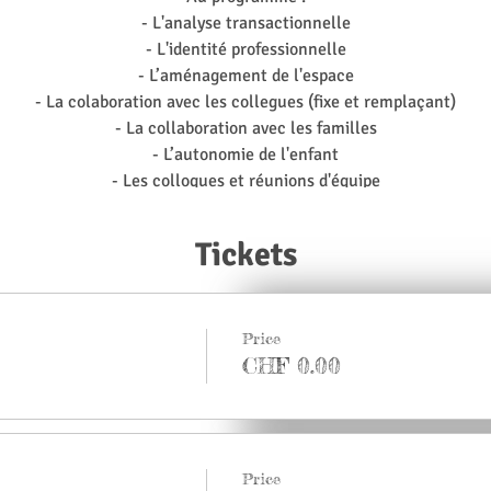
- L'analyse transactionnelle
- L'identité professionnelle
- L’aménagement de l'espace
- La colaboration avec les collegues (fixe et remplaçant)
- La collaboration avec les familles
- L’autonomie de l'enfant
- Les colloques et réunions d'équipe
- La communication non- violente
- Les valeurs et comment les transmettre
Tickets
et encore plus...
Price
CHF 0.00
Price