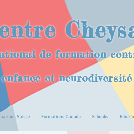
entre Cheys
ational de formation cont
enfance et neurodiversité
mations Suisse
Formations Canada
E-books
EducTo