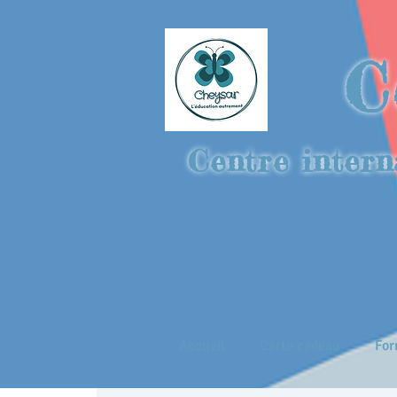
C
Centre intern
Accueil
Carte cadeau
For