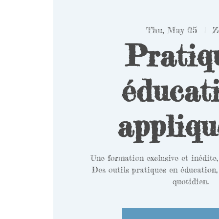
Thu, May 05
  |  
Z
Pratiq
éducati
appliqu
Une formation exclusive et inédite,
Des outils pratiques en éducation,