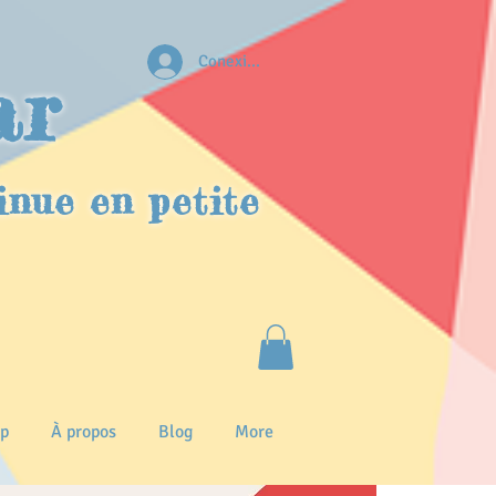
Conexion
ar
inue en petite
p
À propos
Blog
More