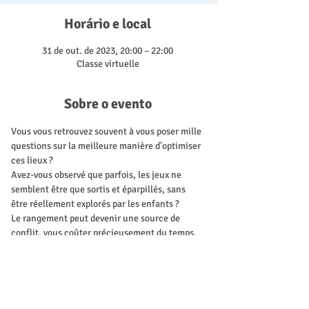
Horário e local
31 de out. de 2023, 20:00 – 22:00
Classe virtuelle
Sobre o evento
Vous vous retrouvez souvent à vous poser mille 
questions sur la meilleure manière d'optimiser 
ces lieux ? 
Avez-vous observé que parfois, les jeux ne 
semblent être que sortis et éparpillés, sans 
être réellement explorés par les enfants ?
Le rangement peut devenir une source de 
conflit, vous coûter précieusement du temps. 
L'excitation peut devenir débordante dans vos 
locaux, et vous vous retrouvez à jouer les 
gardiens de l'ordre. 
En fin de journée, l'épuisement est souvent le 
compagnon du bruit.