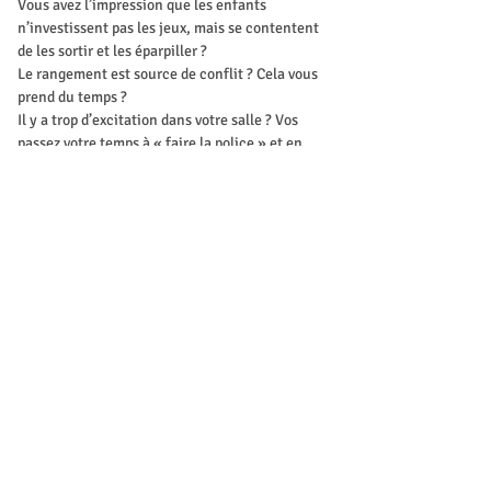
Vous avez l’impression que les enfants 
n’investissent pas les jeux, mais se contentent 
de les sortir et les éparpiller ?
Le rangement est source de conflit ? Cela vous 
prend du temps ?
Il y a trop d’excitation dans votre salle ? Vos 
passez votre temps à « faire la police » et en 
fin de journée vous êtes épuisé à cause du 
bruit ?
Cela, sont les dures réalités du terrain… et on 
est tous concernées.
Mostrar mais
Ingressos
Vendas encerradas
Tipo de ingresso
Inscription