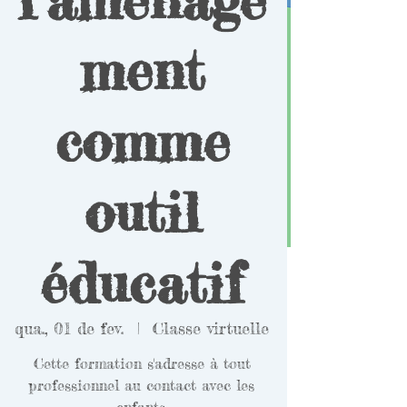
ment
comme
outil
éducatif
qua., 01 de fev.
  |  
Classe virtuelle
Cette formation s'adresse à tout
professionnel au contact avec les