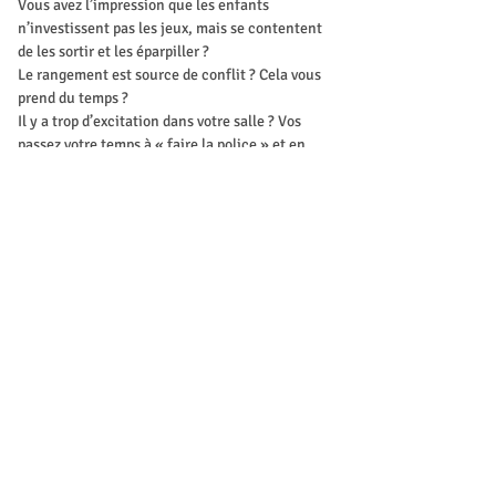
Vous avez l’impression que les enfants 
n’investissent pas les jeux, mais se contentent 
de les sortir et les éparpiller ?
Le rangement est source de conflit ? Cela vous 
prend du temps ?
Il y a trop d’excitation dans votre salle ? Vos 
passez votre temps à « faire la police » et en 
fin de journée vous êtes épuisé à cause du 
bruit ?
Cela, sont les dures réalités du terrain… et on 
est tous concernées.
Show More
Tickets
Sale ended
Ticket type
Inscription