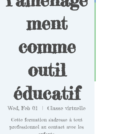
ment
comme
outil
éducatif
Wed, Feb 01
  |  
Classe virtuelle
Cette formation s'adresse à tout
professionnel au contact avec les