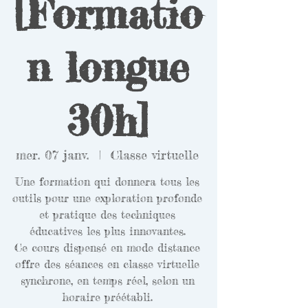
[Formatio
n longue
30h]
mer. 07 janv.
  |  
Classe virtuelle
Une formation qui donnera tous les
outils pour une exploration profonde
et pratique des techniques
éducatives les plus innovantes.
Ce cours dispensé en mode distance
offre des séances en classe virtuelle
synchrone, en temps réel, selon un
horaire préétabli.