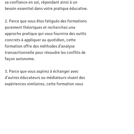
sa confiance en soi, répondant ainsi à un 
besoin essentiel dans votre pratique éducative.
2. Parce que vous êtes fatigués des formations 
purement théoriques et recherchez une 
approche pratique qui vous fournira des outils 
concrets à appliquer au quotidien, cette 
formation offre des méthodes d'analyse 
transactionnelle pour résoudre les conflits de 
façon autonome.
3. Parce que vous aspirez à échanger avec 
d'autres éducateurs ou médiateurs vivant des 
expériences similaires, cette formation vous 
permettra de partager vos défis et vos succès, 
favorisant ainsi un enrichissement mutuel et 
des solutions collaboratives.
4. Parce que vous souhaitez être accompagné 
par un formateur disponible et engagé, cette 
formation offre un soutien personnalisé et 