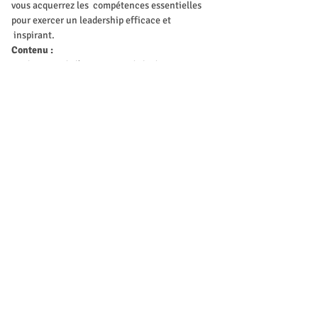
vous acquerrez les  compétences essentielles 
pour exercer un leadership efficace et 
 inspirant.
Contenu :
 exploration de l'importance de la direction 
dans le domaine de l'éducation. Discussion sur 
les principaux défis et opportunités pour les 
responsables éducatifs.
Introduction à la 
gestion:
 analyse approfondie des compétences et des 
qualités requises pour une direction efficace 
dans le domaine de l'éducation. Identification 
des différentes approches et styles 
adaptés.
Comprendre la gestion:
 étude des responsabilités et des rôles 
spécifiques des dirigeants dans la gestion des 
institutions éducatives. Développement des 
compétences de gestion et de direction 
nécessaires pour inspirer et motiver les 
équipes.
Le rôle de responsable:
Afficher plus