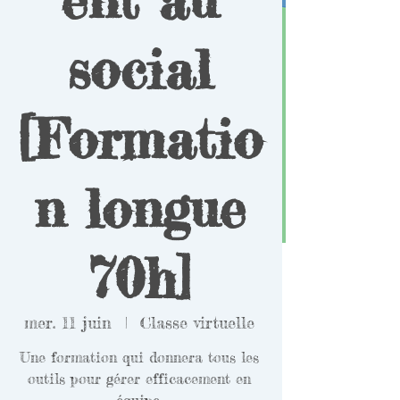
social
[Formatio
n longue
70h]
mer. 11 juin
  |  
Classe virtuelle
Une formation qui donnera tous les
outils pour gérer efficacement en