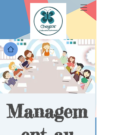
Managem
ent au