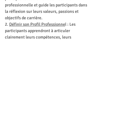
professionnelle et guide les participants dans 
la réflexion sur leurs valeurs, passions et 
objectifs de carrière.
2. 
Définir son Profil Professionne
l : Les 
participants apprendront à articuler 
clairement leurs compétences, leurs 
expériences et leurs objectifs professionnels, 
en créant un profil professionnel attrayant et 
authentique.
3. 
Collaboration Efficace
 : les compétences de 
communication interpersonnelle, la 
collaboration constructive et le travail 
d'équipe efficace.
Afficher plus
Programme
19:00 - 22:00
3 heures