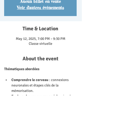
Aucun billet en vente
Voir d'autres événements
Time & Location
May 12, 2025, 7:00 PM – 9:30 PM
Classe virtuelle
About the event
Thématiques abordées
Comprendre le cerveau
 : connexions 
neuronales et étapes clés de la 
mémorisation.
Explorer les canaux sensoriels
 : visuel, 
auditif, kinesthésique, et leur rôle dans 
l’apprentissage.
Identifier les freins et leviers de 