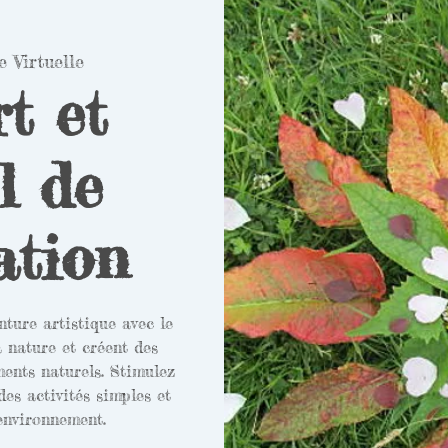
e Virtuelle
t et
l de
ation
ture artistique avec le
a nature et créent des
ents naturels. Stimulez
des activités simples et
environnement.