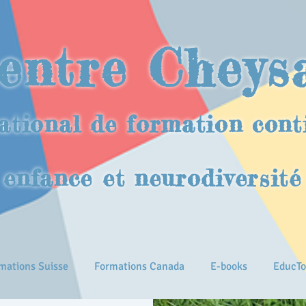
entre Cheys
ational de formation cont
enfance et neurodiversité
mations Suisse
Formations Canada
E-books
EducTo