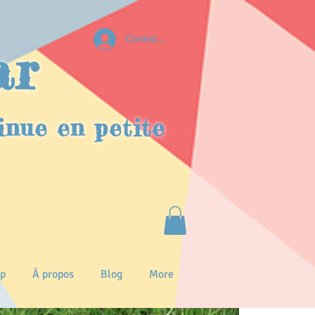
Conexion
ar
inue en petite
p
À propos
Blog
More