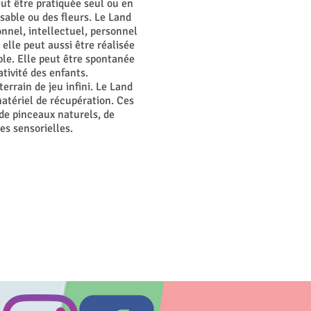
ut être pratiquée seul ou en
 sable ou des fleurs. Le Land
onnel, intellectuel, personnel
 elle peut aussi être réalisée
ble. Elle peut être spontanée
ativité des enfants.
errain de jeu infini. Le Land
matériel de récupération. Ces
 de pinceaux naturels, de
es sensorielles.
s.
 que l’œuvre finale.