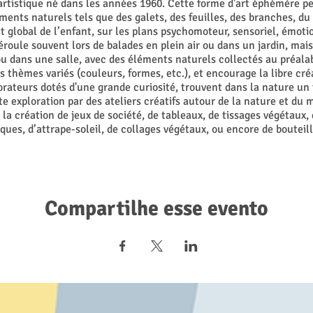
artistique né dans les années 1960. Cette forme d'art éphémère pe
ments naturels tels que des galets, des feuilles, des branches, du
 global de l’enfant, sur les plans psychomoteur, sensoriel, émoti
déroule souvent lors de balades en plein air ou dans un jardin, mais
ou dans une salle, avec des éléments naturels collectés au préala
s thèmes variés (couleurs, formes, etc.), et encourage la libre cré
orateurs dotés d'une grande curiosité, trouvent dans la nature un t
e exploration par des ateliers créatifs autour de la nature et du 
 la création de jeux de société, de tableaux, de tissages végétaux,
ues, d’attrape-soleil, de collages végétaux, ou encore de bouteill
Thèmes abordés:
Qu’est-ce que le Land Art ? Qui en sont les pionniers ?
Compartilhe esse evento
ntroduction à l’histoire du Land Art et à ses figures emblématique
Quelle est la démarche pédagogique ?
r le processus de création, qui est considéré comme plus important
Les objectifs du Land Art :
Appréhender la nature à travers les sens.
Développer la motricité fine et globale.
Encourager la prise de décision, la composition.