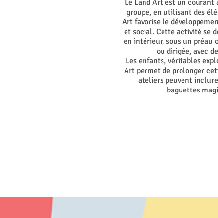
Le Land Art est un courant 
groupe, en utilisant des élé
Art favorise le développement
et social. Cette activité se 
en intérieur, sous un préau 
ou dirigée, avec de
Les enfants, véritables expl
Art permet de prolonger cett
ateliers peuvent inclure
baguettes magiq
I
L’accent est mis su