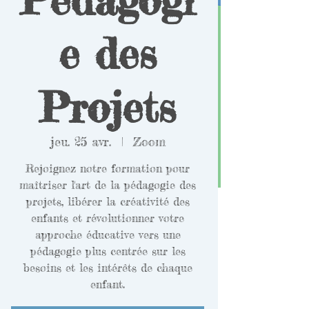
e des
Projets
jeu. 25 avr.
  |  
Zoom
Rejoignez notre formation pour
maîtriser l'art de la pédagogie des
projets, libérer la créativité des
enfants et révolutionner votre
approche éducative vers une
pédagogie plus centrée sur les
besoins et les intérêts de chaque
enfant.