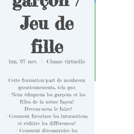
Jeu de
fille
lun. 07 nov.
  |  
Classe virtuelle
Cette formation part de nombreux
questionnements, tels que:
- Nous éduquons les garçons et les
filles de la même façon?
- Devons-nous le faire?
- Comment favoriser les interactions
et réduire les différences?
- Comment déconstruire les