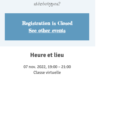
Registration is Closed
See other events
Heure et lieu
07 nov. 2022, 19:00 – 21:00
Classe virtuelle
Découvrir la formation
Le rôle d'éducateur c'est aussi d'être attentif
aux questions de genre.
Être adequat et sensible à l'égalité est une
partie importante du travail.
Thèmes abordés :