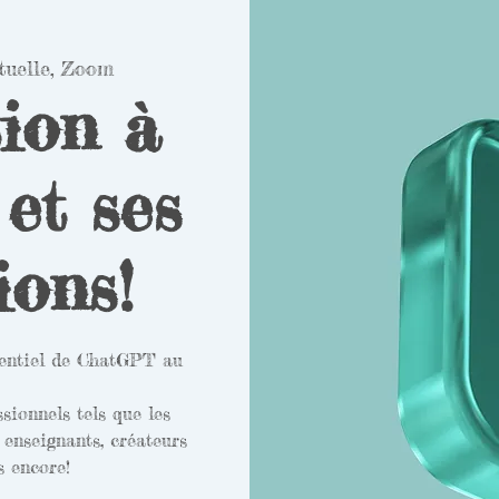
rtuelle, Zoom
ion à
et ses
ions!
otentiel de ChatGPT au
sionnels tels que les
 enseignants, créateurs