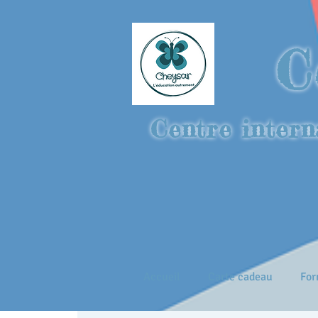
C
Centre intern
Accueil
Carte cadeau
For