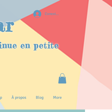
Conexion
ar
inue en petite
p
À propos
Blog
More