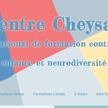
entre Cheys
ational de formation cont
enfance et neurodiversité
mations Suisse
Formations Canada
E-books
EducTo