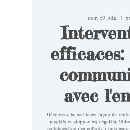
mer. 29 juin
  |  
z
Interven
efficaces:
communi
avec l'e
Découvrez la meilleure façon de renf
positifs et stopper les négatifs. Obt
collaboration des enfants. Choisissez 