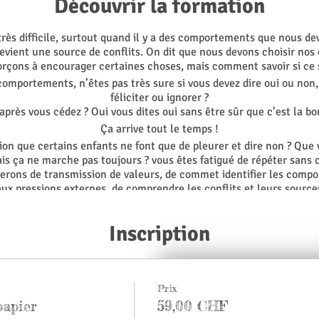
Découvrir la formation
rès difficile, surtout quand il y a des comportements que nous de
 devient une source de conflits. On dit que nous devons choisir n
rçons à encourager certaines choses, mais comment savoir si ce 
 comportements, n’êtes pas très sure si vous devez dire oui ou non,
féliciter ou ignorer ?
après vous cédez ? Oui vous dites oui sans être sûr que c’est la bo
Ça arrive tout le temps !
ion que certains enfants ne font que de pleurer et dire non ? Que
ais ça ne marche pas toujours ? vous êtes fatigué de répéter sans
lerons de transmission de valeurs, de commet identifier les comp
ux pressions externes, de comprendre les conflits et leurs source
comment choisir ses combats, ce qui compte à long terme.
 de la neuroscience, de l’anthroposophie, de la PNL, de l’analyse 
Inscription
communication non-violente...
ez pas indifférent, et peut être que votre vision va changer sur pl
z les réponses aux questions que vous préoccupe en matière d’édu
votre voix éducative et découvrez comment être en accord avec vos
Prix
Fini l’incertitude.
papier
59,00 CHF
Fini la culpabilité.