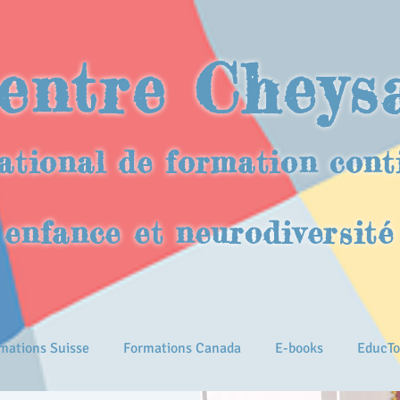
entre Cheys
ational de formation cont
enfance et neurodiversité
mations Suisse
Formations Canada
E-books
EducTo