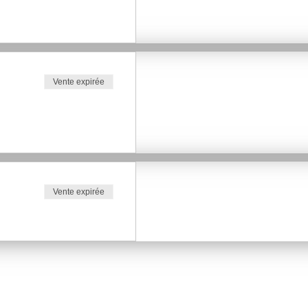
ucatives.
innovantes pour trouver de la
:::::::::::::::::::::::::::::::::::::::::::::::::
Vente expirée
 et maman.
ucis dans l’éducation des
ans l'accompagnement et le
Vente expirée