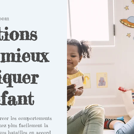
oom
tions
 mieux
quer
nfant
orcer les comportements
enez plus facilement la
vos batailles en accord