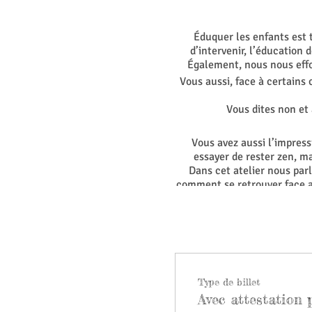
Éduquer les enfants est t
d’intervenir, l’éducation
Également, nous nous effo
Vous aussi, face à certains
Vous dites non et 
Vous avez aussi l’impress
essayer de rester zen, m
Dans cet atelier nous par
comment se retrouver face a
Au programme il y aura
Vous ne sortir
Trouve
Trouvez 
Type de billet
Avec attestation 