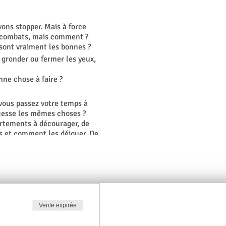
vons stopper. Mais à force
os combats, mais comment ?
sont vraiment les bonnes ?
 gronder ou fermer les yeux,
nne chose à faire ?
 vous passez votre temps à
 cesse les mêmes choses ?
ortements à décourager, de
s et comment les déjouer. De
transactionnelle, de la
usieurs points.
cation.
 valeurs.
Vente expirée