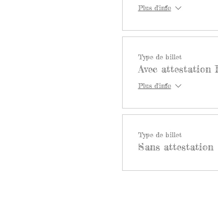
Plus d'info
Vous sau
Venez échanger avec nous, pu
:::::::::::::::::::::::::::::::::::::::::::::::::
Type de billet
Avec attestation
Cheyenne
Plus d'info
Avec son regard expérime
Orientée analyse transact
Type de billet
Sans attestation