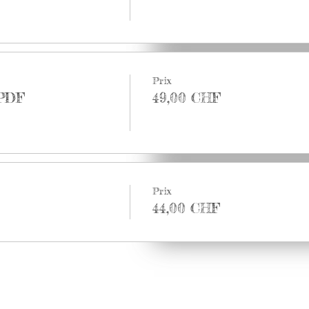
Fini les incohérences.
rez, à la fin de l’atelier, comment prendre les bonnes décisions éd
iser dans nos ressources et apprendre des techniques faciles et 
sérénité et de l’assurance face à cette tâche ardue d’éduquer.
::::::::::::::::::::::::::::::::::::::::::::::::::::::::::::::::::::::::::::::::::::::::::::::::::::::::::::::::
Prix
:::::::::
 PDF
49,00 CHF
Intervenante :
 César
est pédagogue, éducatrice de l’enfance, autrice jeunesse
nté, elle coach régulièrement les familles qui rencontrent des so
enfants.
ionnelle, PNL et CNV, elle dispose des nombreuses formations d
coaching.
Prix
44,00 CHF