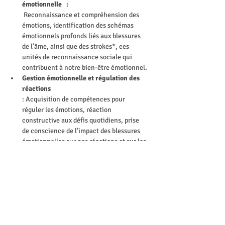
émotionnelle   :
 Reconnaissance et compréhension des 
émotions, identification des schémas 
émotionnels profonds liés aux blessures 
de l'âme, ainsi que des strokes*, ces 
unités de reconnaissance sociale qui 
contribuent à notre bien-être émotionnel.
Gestion émotionnelle et régulation des 
réactions 
: Acquisition de compétences pour 
réguler les émotions, réaction 
constructive aux défis quotidiens, prise 
de conscience de l'impact des blessures 
émotionnelles sur nos réactions et sur les 
strokes échangés dans nos interactions 
sociales.
Relations interpersonnelles et connexion 
émotionnelle :
 Compréhension des dynamiques 
relationnelles, établissement de relations 
authentiques et empathiques, 