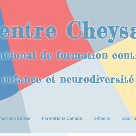
entre Cheys
ational de formation cont
enfance et neurodiversité
mations Suisse
Formations Canada
E-books
EducTo