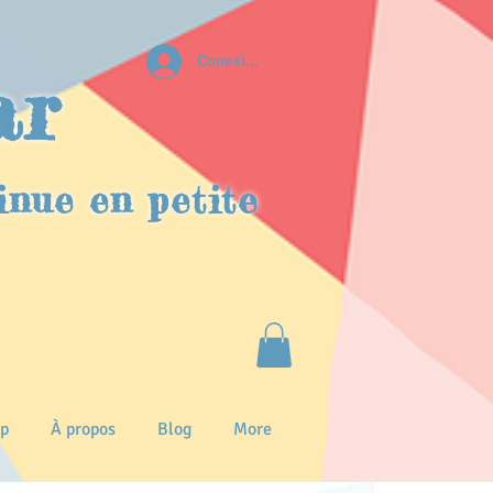
Conexion
ar
inue en petite
p
À propos
Blog
More