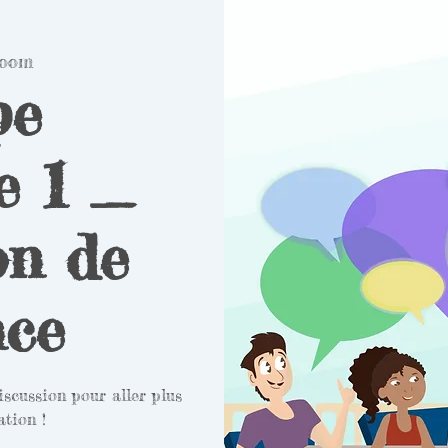
oom
pe
e 1 _
on de
nce
scussion pour aller plus
ation !