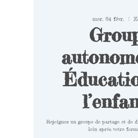
mer. 04 févr.
  |  
Z
Grou
autonom
Éducati
l’enfa
Rejoignez un groupe de partage et de di
loin après votre form