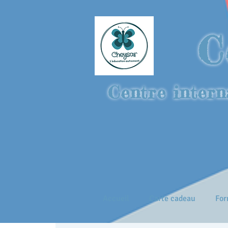
C
Centre intern
Accueil
Carte cadeau
For