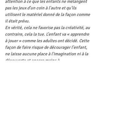
attention à ce que les enfants ne mélangent 
pas les jeux d’un coin à l'autre et qu’ils 
utilisent le matériel donné de la façon comme 
il était prévu.
En vérité, cela ne favorise pas la créativité, au 
contraire, cela la tue. L’enfant va « apprendre 
à jouer » comme les adultes ont décidé. Cette 
façon de faire risque de décourager l’enfant, 
ne laisse aucune place à l'imagination ni à la 
découverte et encore moins à 
l'expérimentation.
Réaménager la salle pour favoriser les jeux 
autonomes signifie, tout d’abord, faire 
confiance à l’enfant et découvrir, avec lui, les 
possibilités infinies de jeux avec un…
Afficher plus
Inscription
Vente expirée