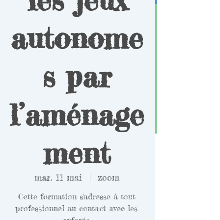
autonome
s par
l’aménage
ment
mar. 11 mai
  |  
zoom
Cette formation s'adresse à tout
professionnel au contact avec les