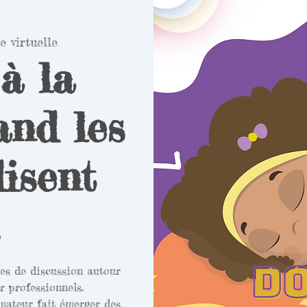
e virtuelle
à la
and les
isent
ues de discussion autour
r professionnels.
mateur fait émerger des