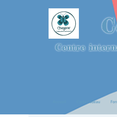
C
Centre intern
Accueil
Carte cadeau
For