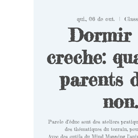
qui., 06 de out.
  |  
Class
Dormir 
creche: qu
parents d
non.
Parole d’éduc sont des ateliers pratiq
des thématiques du terrain, pou
Avec des outils du Mind Mapping l’ani