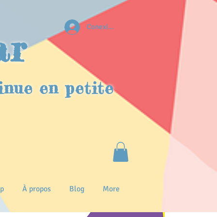
Conexion
ar
inue en petite
p
À propos
Blog
More