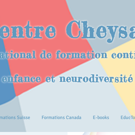
entre Cheys
ational de formation cont
enfance et neurodiversité
mations Suisse
Formations Canada
E-books
EducTo