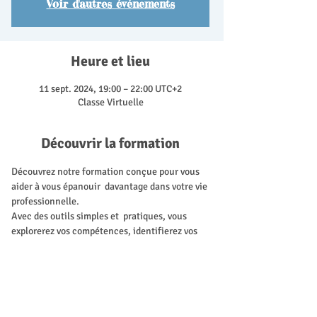
Voir d'autres événements
Heure et lieu
11 sept. 2024, 19:00 – 22:00 UTC+2
Classe Virtuelle
Découvrir la formation
Découvrez notre formation conçue pour vous 
aider à vous épanouir  davantage dans votre vie 
professionnelle. 
Avec des outils simples et  pratiques, vous 
explorerez vos compétences, identifierez vos 
points  forts et déterminerez comment les 
mettre en valeur. Apprenez à mieux 
 comprendre votre expérience pour vous sentir 
plus épanoui dans votre  carrière. 
Rejoignez-nous pour développer votre 