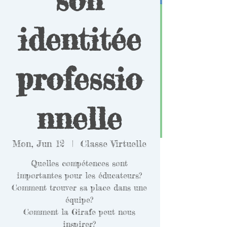
identitée
professio
nnelle
Mon, Jun 12
  |  
Classe Virtuelle
Quelles compétences sont
importantes pour les éducateurs?
Comment trouver sa place dans une
équipe?
Comment la Girafe peut nous
inspirer?