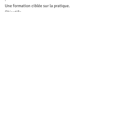
Une formation ciblée sur la pratique.
Objectifs:
Identifier et définir les compétences de base 
pour les professionnels de l’enfance
Show More
Tickets
Sale ended
Ticket type
Inscription
Price
CHF 39.00
Share this event