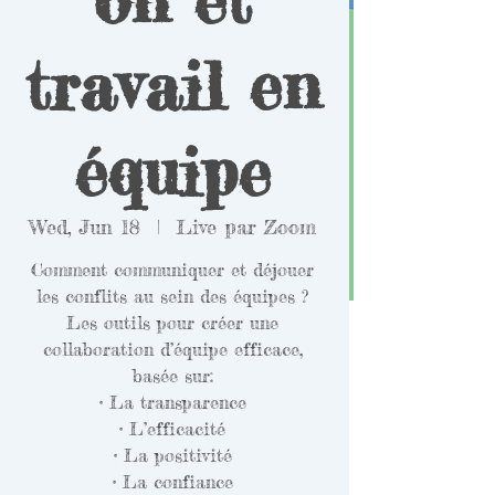
travail en
équipe
Wed, Jun 18
  |  
Live par Zoom
Comment communiquer et déjouer
les conflits au sein des équipes ?
Les outils pour créer une
collaboration d’équipe efficace,
basée sur:
• La transparence
• L’efficacité
• La positivité
• La confiance