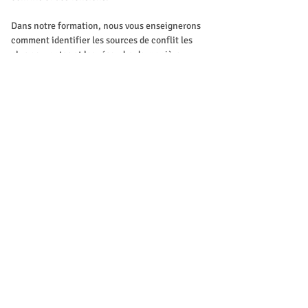
Dans notre formation, nous vous enseignerons 
comment identifier les sources de conflit les 
plus courantes et les résoudre de manière 
optimale pour favoriser une collaboration 
harmonieuse. 
Des outils pratiques et des exemples concrets 
seront mis à votre disposition pour vous aider à 
créer un environnement de travail sain.
Cette formation s'adresse également à ceux 
qui exercent des fonctions de gestion d'équipe.
Programme de la Formation :
Identification des sources de conflit les 
plus courantes : Une analyse approfondie 
de situations réelles.
Show More