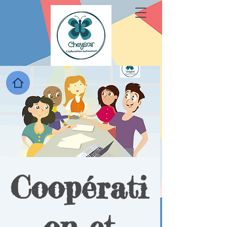
Coopérati
on et