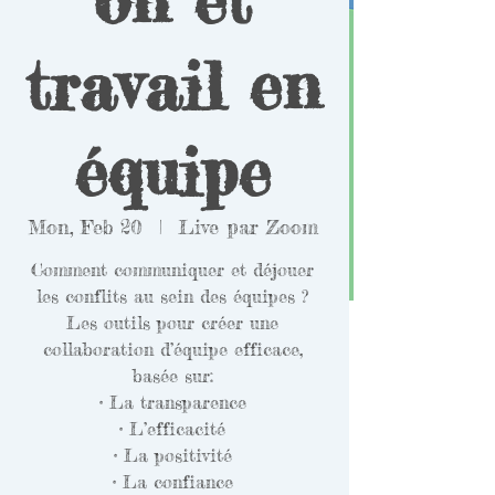
travail en
équipe
Mon, Feb 20
  |  
Live par Zoom
Comment communiquer et déjouer
les conflits au sein des équipes ?
Les outils pour créer une
collaboration d’équipe efficace,
basée sur:
• La transparence
• L’efficacité
• La positivité
• La confiance