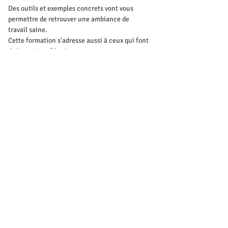
Des outils et exemples concrets vont vous 
permettre de retrouver une ambiance de 
travail saine. 
Cette formation s'adresse aussi à ceux qui font 
de la gestion d'équipe.
Programme de la formation
Identifier les sources de conflit plus 
courantes
Show More
Tickets
Sale ended
Ticket type
Inscriptions
Price
CHF 59.00