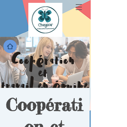
Coopérati
on et