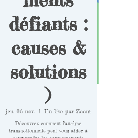
défiants :
causes &
solutions
)
jeu. 06 nov.
  |  
En live par Zoom
Découvrez comment l'analyse
transactionnelle peut vous aider à