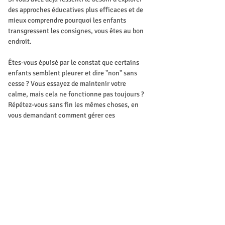
des approches éducatives plus efficaces et de 
mieux comprendre pourquoi les enfants 
transgressent les consignes, vous êtes au bon 
endroit.
Êtes-vous épuisé par le constat que certains 
enfants semblent pleurer et dire "non" sans 
cesse ? Vous essayez de maintenir votre 
calme, mais cela ne fonctionne pas toujours ? 
Répétez-vous sans fin les mêmes choses, en 
vous demandant comment gérer ces 
comportements ?
 Intervenir constamment peut créer des 
conflits, et il peut sembler difficile de savoir 
quand et comment agir. C'est là que notre 
formation entre en jeu.
🔍 Dans cette formation, nous mettons 
l'accent sur l'Analyse Transactionnelle, une 
approche puissante qui vous aidera à 