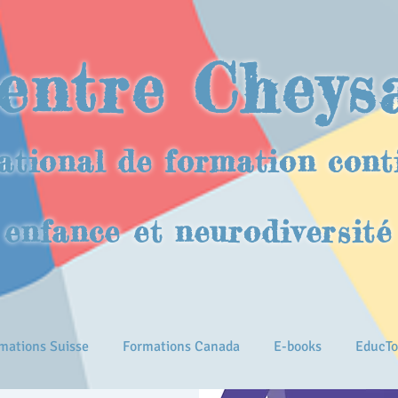
entre Cheys
ational de formation cont
enfance et neurodiversité
mations Suisse
Formations Canada
E-books
EducTo