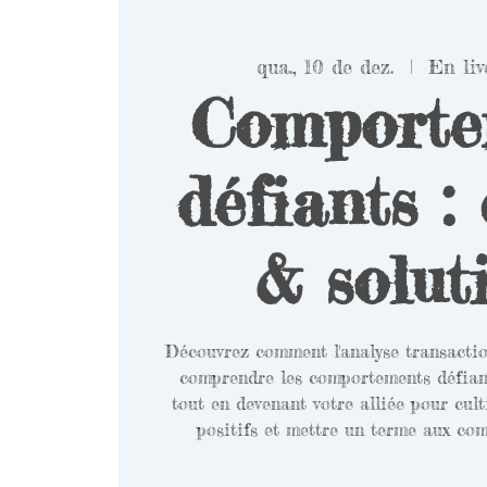
qua., 10 de dez.
  |  
En li
Comporte
défiants :
& solut
Découvrez comment l'analyse transactio
comprendre les comportements défiant 
tout en devenant votre alliée pour cul
positifs et mettre un terme aux com