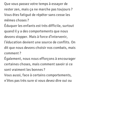
Que vous passez votre temps à essayer de 
rester zen, mais ça ne marche pas toujours ? 
Vous êtes fatigué de répéter sans cesse les 
mêmes choses ?
Éduquer les enfants est très difficile, surtout 
quand il y a des comportements que nous 
devons stopper. Mais à force d’intervenir, 
l’éducation devient une source de conflits. On 
dit que nous devons choisir nos combats, mais 
comment ?
Également, nous nous efforçons à encourager 
certaines choses, mais comment savoir si ce 
sont vraiment les bonnes ?
Vous aussi, face à certains comportements, 
n’êtes pas très sure si vous devez dire oui ou 
non, gronder ou fermer les yeux, féliciter ou 
ignorer ?
Vous dites non et après vous cédez ? Oui vous 
dites oui sans être sûr que c’est la bonne 
chose à faire ?
Ça…