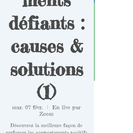
défiants :
causes &
solutions
(1)
mar. 07 févr.
  |  
En live par
Zoom
Découvrez la meilleure façon de
renforcer les comportements positifs