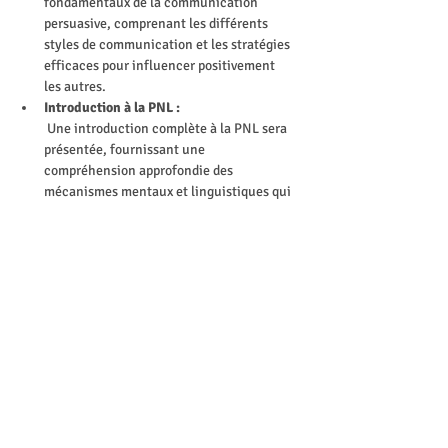
fondamentaux de la communication 
persuasive, comprenant les différents 
styles de communication et les stratégies 
efficaces pour influencer positivement 
les autres.
Introduction à la PNL :
 Une introduction complète à la PNL sera 
présentée, fournissant une 
compréhension approfondie des 
mécanismes mentaux et linguistiques qui 
sous-tendent la communication humaine.
Utilisation de Techniques de 
Modélisation :
 Les participants apprendront à utiliser 
des techniques de modélisation  pour 
comprendre les schémas de pensée et de 
comportement des autres, leur 
permettant ainsi d'adapter leur 
communication de manière persuasive.
Recadrage et Restructuration des 
Pensées :
 Des techniques de recadrage  seront 