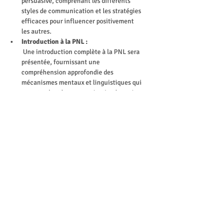
persuasive, comprenant les différents 
styles de communication et les stratégies 
efficaces pour influencer positivement 
les autres.
Introduction à la PNL :
 Une introduction complète à la PNL sera 
présentée, fournissant une 
compréhension approfondie des 
mécanismes mentaux et linguistiques qui 
sous-tendent la communication humaine.
Utilisation de Techniques de 
Modélisation :
 Les participants apprendront à utiliser 
des techniques de modélisation  pour 
comprendre les schémas de pensée et de 
comportement des autres, leur 
permettant ainsi d'adapter leur 
communication de manière persuasive.
Recadrage et Restructuration des 
Pensées :
 Des techniques de recadrage  seront 
enseignées, permettant aux participants 