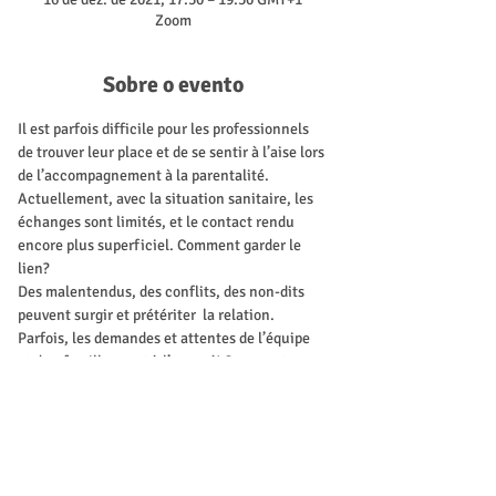
Zoom
Sobre o evento
Il est parfois difficile pour les professionnels 
de trouver leur place et de se sentir à l’aise lors 
de l’accompagnement à la parentalité. 
Actuellement, avec la situation sanitaire, les 
échanges sont limités, et le contact rendu 
encore plus superficiel. Comment garder le 
lien?
Des malentendus, des conflits, des non-dits 
peuvent surgir et prétériter  la relation. 
Parfois, les demandes et attentes de l’équipe 
et des  familles sont à l’opposé! Comment 
palier à ces problèmes et garder le lien? Est-ce 
que vous avez déjà eu une sensation de 
malaise lors de vos échanges avec les parents, 
sans pouvoir identifier la source? Vous faites 
des entretiens avec les familles et vous voulez 