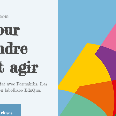
oom
our
ndre
t agir
iat avec Formabilis. Les
on labellisée EduQua.
 closes