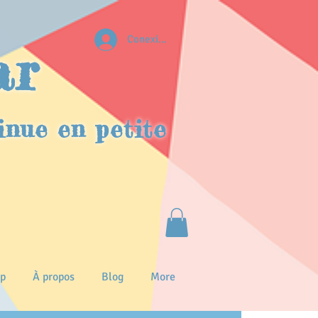
Conexion
ar
inue en petite
p
À propos
Blog
More