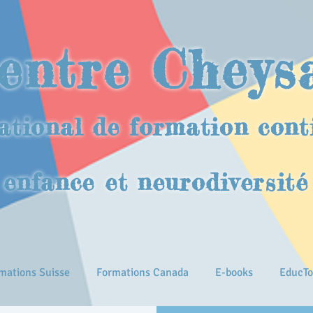
entre Cheys
ational de formation cont
enfance et neurodiversité
mations Suisse
Formations Canada
E-books
EducTo