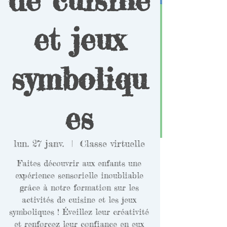
et jeux
symboliqu
es
lun. 27 janv.
  |  
Classe virtuelle
Faites découvrir aux enfants une
expérience sensorielle inoubliable
grâce à notre formation sur les
activités de cuisine et les jeux
symboliques ! Éveillez leur créativité
et renforcez leur confiance en eux