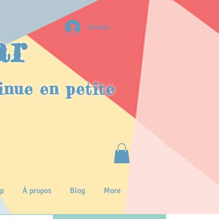
Conexion
ar
inue en petite
p
À propos
Blog
More