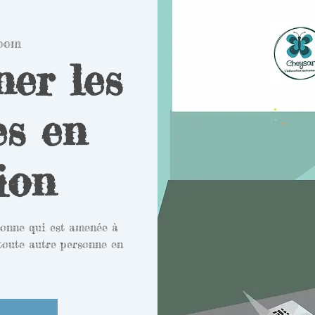
oom
er les
es en
ion
sonne qui est amenée à
 toute autre personne en