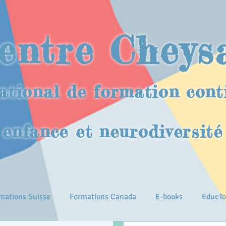
entre Cheys
ational de formation cont
enfance et neurodiversité
mations Suisse
Formations Canada
E-books
EducTo