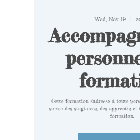
Wed, Nov 19
  |  
z
Accompagn
personn
format
Cette formation s'adresse à toute per
suivre des stagiaires, des apprentis et
formation.