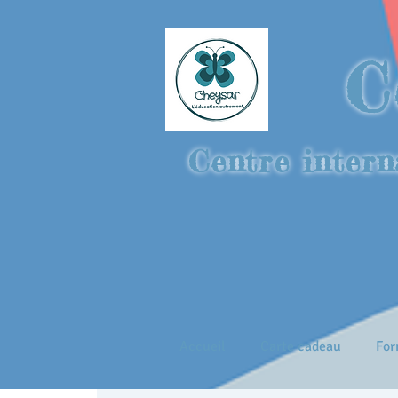
C
Centre intern
Accueil
Carte cadeau
For