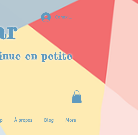
Conexion
ar
inue en petite
p
À propos
Blog
More