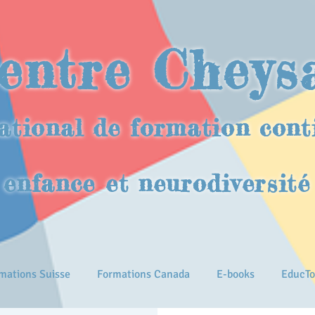
entre Cheys
ational de formation cont
enfance et neurodiversité
mations Suisse
Formations Canada
E-books
EducTo