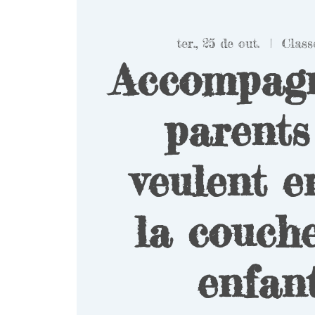
ter., 25 de out.
  |  
Class
Accompagn
parents
veulent e
la couche
enfant