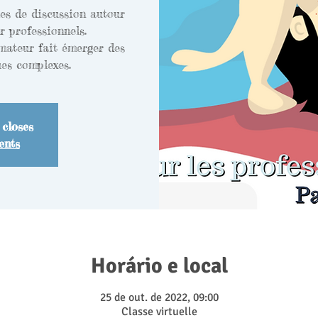
ues de discussion autour
r professionnels.
mateur fait émerger des
 closes
ents
Horário e local
25 de out. de 2022, 09:00
Classe virtuelle