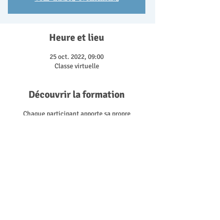
Heure et lieu
25 oct. 2022, 09:00
Classe virtuelle
Découvrir la formation
Chaque participant apporte sa propre
contribution, analyse des situations et partage
ses expériences.
L'animatrice guide les échanges avec les outils
du Mind Mapping pour faire émerger les
solutions. C'est magique!
Un moment riche pour tous.
Réponses. Pistes. Découvertes.
Inscrivez-vous !
Inscription